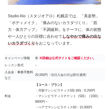
Studio Alo（スタジオアロ）札幌店では、「美姿勢」
「ボディメイク」「痛みのないカラダづくり」「筋
力・体力アップ」「不調緩和」をテーマに、体の状態
や一人ひとりの目標に合わせて
しなやかで痛みの出な
いカラダづくり
をおこなっています。
キャンペーン情報
有
※詳細は公式サイトをご確認ください。
レッスン形式
–
入会金・事務手数料
20,000円〈当日入会の方は割引適用〉
など
【コース・プラン】
・月額マシンピラティス5回 (60)：8,200円
料金
・マシンピラティスチケット［5回］［10回］：
8800円～
・ぺアでマシンピラティス60：15,000円