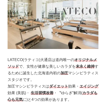
LATECO(ラティコ)大通店は道内唯一の
オリジナルメ
ソッド
で、女性が健康な美しいカラダを
末永く維持
す
るために誕生した北海道内初の
加圧
マシンピラティス
スタジオです。
加圧マシンピラティスは
ダイエット
効果・
エイジング
効果 (美肌)・
生活習慣改善
・〝ゆらぎ”解消(
カラダも
心も元気
に)と4つの効果があります。