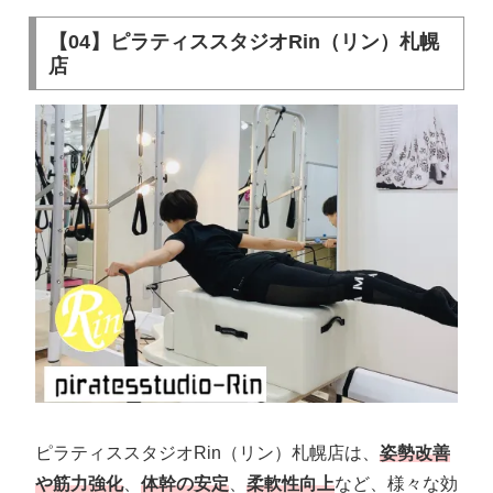
【04】ピラティススタジオRin（リン）札幌
店
ピラティススタジオRin（リン）札幌店は、
姿勢改善
や筋力強化
、
体幹の安定
、
柔軟性向上
など、様々な効