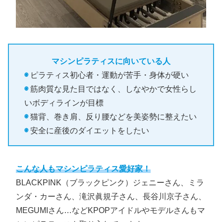
マシンピラティスに向いている人
◉
ピラティス初心者・運動が苦手・身体が硬い
◉
筋肉質な見た目ではなく、しなやかで女性らし
いボディラインが目標
◉
猫背、巻き肩、反り腰などを美姿勢に整えたい
◉
安全に産後のダイエットをしたい
こんな人もマシンピラティス愛好家！
BLACKPINK（ブラックピンク）ジェニーさん、ミラ
ンダ・カーさん、滝沢眞規子さん、長谷川京子さん、
MEGUMIさん…などKPOPアイドルやモデルさんもマ