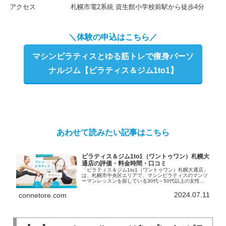
アクセス
札幌市電2系統 資生館小学校前駅から徒歩4分
＼体験の申込はこちら／
マシンピラティスとゆる筋トレで痩身パーソ
ナルジム【ピラティス＆ジム1to1】
あわせて読みたい記事はこちら
ピラティス＆ジム1to1（ワントゥワン）札幌大
通店の評価・料金時間・口コミ
「ピラティス＆ジム1to1（ワントゥワン）札幌大通店」
は、札幌市中央区エリアで、マシンピラティスのマンツ
ーマンレッスンを探している30代～50代以上の女性に
高評価のパーソナルジムです。ピラティスか筋トレジム
かでお悩みの方にも最適。初めての方でも安心のマシン
2024.07.11
connetore.com
ピラティスと軽めの筋トレを融合させたハイブリット型
トレーニングでダイエット。入会金不要の安心の料金設
定や、口コミ情報をチェック！賢くお得に通えるキャン
ペーン情報もお見逃しなく！