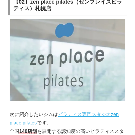
【02】zen place pilates（ゼンプレイスピラ
ティス）札幌店
次に紹介したいジムは
ピラティス専門スタジオzen
place pilates
です。
全国
140店舗
を展開する認知度の高いピラティススタ