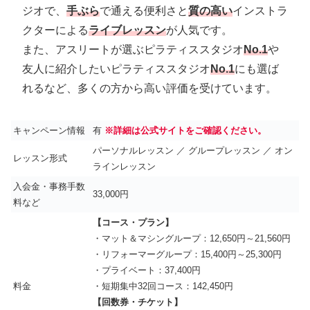
ジオで、
手ぶら
で通える便利さと
質の高い
インストラ
クターによる
ライブレッスン
が人気です。
また、アスリートが選ぶピラティススタジオ
No.1
や
友人に紹介したいピラティススタジオ
No.1
にも選ば
れるなど、多くの方から高い評価を受けています。
キャンペーン情報
有
※詳細は公式サイトをご確認ください。
パーソナルレッスン ／ グループレッスン ／ オン
レッスン形式
ラインレッスン
入会金・事務手数
33,000円
料など
【コース・プラン】
・マット＆マシングループ：12,650円～21,560円
・リフォーマーグループ：15,400円～25,300円
・プライベート：37,400円
料金
・短期集中32回コース：142,450円
【回数券・チケット】