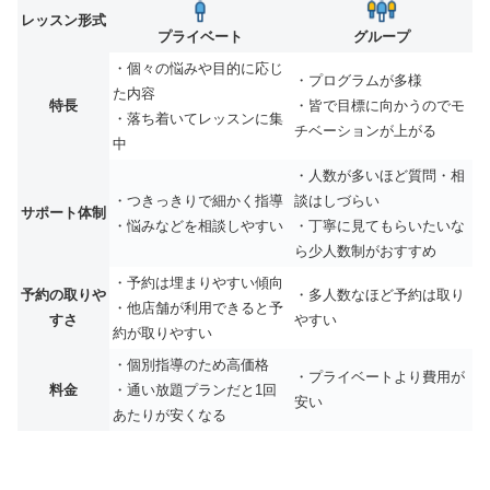
レッスン形式
プライベート
グループ
・個々の悩みや目的に応じ
・プログラムが多様
た内容
特長
・皆で目標に向かうのでモ
・落ち着いてレッスンに集
チベーションが上がる
中
・人数が多いほど質問・相
・つきっきりで細かく指導
談はしづらい
サポート体制
・悩みなどを相談しやすい
・丁寧に見てもらいたいな
ら少人数制がおすすめ
・予約は埋まりやすい傾向
予約の取りや
・多人数なほど予約は取り
・他店舗が利用できると予
すさ
やすい
約が取りやすい
・個別指導のため高価格
・プライベートより費用が
料金
・通い放題プランだと1回
安い
あたりが安くなる