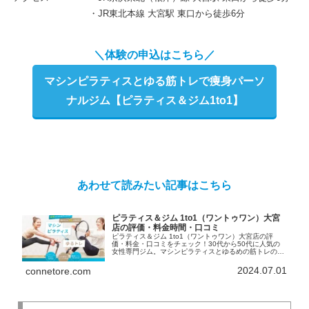
・JR東北本線 大宮駅 東口から徒歩6分
＼体験の申込はこちら／
マシンピラティスとゆる筋トレで痩身パーソ
ナルジム【ピラティス＆ジム1to1】
あわせて読みたい記事はこちら
ピラティス＆ジム 1to1（ワントゥワン）大宮
店の評価・料金時間・口コミ
ピラティス＆ジム 1to1（ワントゥワン）大宮店の評
価・料金・口コミをチェック！30代から50代に人気の
女性専門ジム。マシンピラティスとゆるめの筋トレの相
乗効果でスタイルアップ。入会金不要！6,600円～通え
る手頃さや、初心者も安心のマンツーマン指導と、豊富
2024.07.01
connetore.com
な無料レンタル品が魅力です。