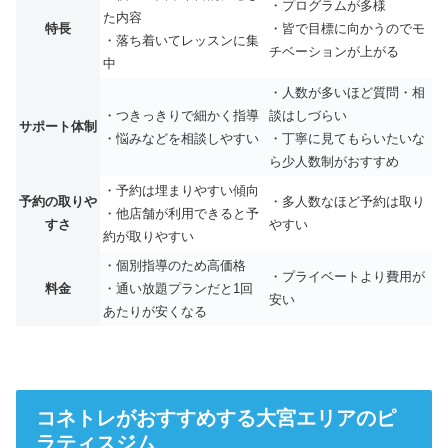
・プログラムが多様
た内容
特長
・皆で目標に向かうのでモ
・落ち着いてレッスンに集
チベーションが上がる
中
・人数が多いほど質問・相
・つきっきりで細かく指導
談はしづらい
サポート体制
・悩みなどを相談しやすい
・丁寧に見てもらいたいな
ら少人数制がおすすめ
・予約は埋まりやすい傾向
予約の取りや
・多人数なほど予約は取り
・他店舗が利用できると予
すさ
やすい
約が取りやすい
・個別指導のため高価格
・プライベートより費用が
料金
・通い放題プランだと1回
安い
あたりが安くなる
コネトレがおすすめする大宮エリアのピ
ラティスジム