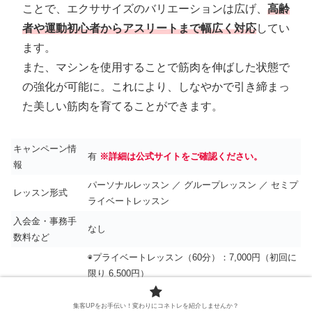
ことで、エクササイズのバリエーションは広げ、
高齢
者や運動初心者からアスリートまで幅広く対応
してい
ます。
また、マシンを使用することで筋肉を伸ばした状態で
の強化が可能に。これにより、しなやかで引き締まっ
た美しい筋肉を育てることができます。
キャンペーン情
有
※詳細は公式サイトをご確認ください。
報
パーソナルレッスン ／ グループレッスン ／ セミプ
レッスン形式
ライベートレッスン
入会金・事務手
なし
数料など
◉プライベートレッスン（60分）：7,000円（初回に
限り 6,500円）
◉2人のセミプライベートレッスン（60分）：4,000
料金
円（お一人）
集客UPをお手伝い！変わりにコネトレを紹介しませんか？