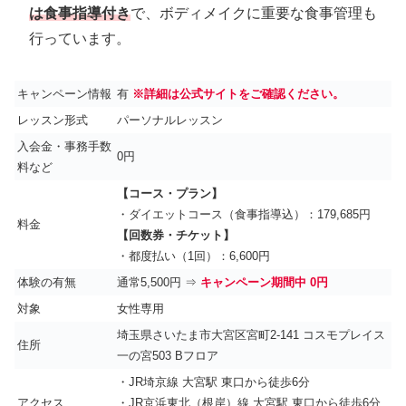
は食事指導付き
で、ボディメイクに重要な食事管理も
行っています。
キャンペーン情報
有
※詳細は公式サイトをご確認ください。
レッスン形式
パーソナルレッスン
入会金・事務手数
0円
料など
【コース・プラン】
・ダイエットコース（食事指導込）：179,685円
料金
【回数券・チケット】
・都度払い（1回）：6,600円
体験の有無
通常5,500円 ⇒
キャンペーン期間中 0円
対象
女性専用
埼玉県さいたま市大宮区宮町2-141 コスモプレイス
住所
一の宮503 Bフロア
・JR埼京線 大宮駅 東口から徒歩6分
アクセス
・JR京浜東北（根岸）線 大宮駅 東口から徒歩6分