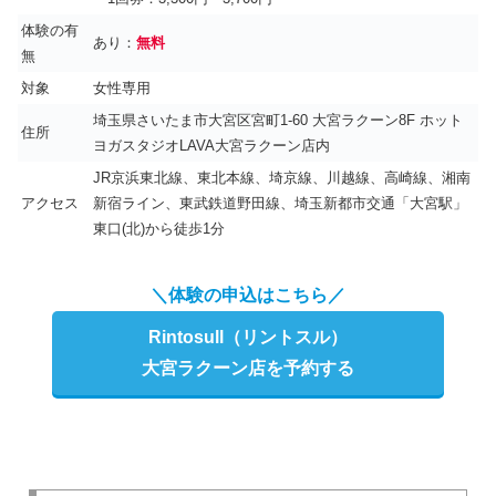
体験の有
あり：
無料
無
対象
女性専用
埼玉県さいたま市大宮区宮町1-60 大宮ラクーン8F ホット
住所
ヨガスタジオLAVA大宮ラクーン店内
JR京浜東北線、東北本線、埼京線、川越線、高崎線、湘南
アクセス
新宿ライン、東武鉄道野田線、埼玉新都市交通「大宮駅」
東口(北)から徒歩1分
＼体験の申込はこちら／
Rintosull（リントスル）
大宮ラクーン店を予約する