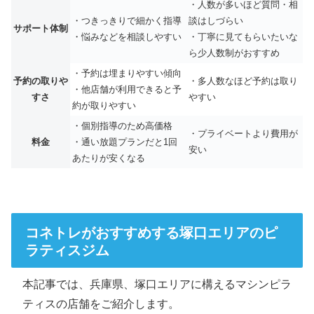
・人数が多いほど質問・相
・つきっきりで細かく指導
談はしづらい
サポート体制
・悩みなどを相談しやすい
・丁寧に見てもらいたいな
ら少人数制がおすすめ
・予約は埋まりやすい傾向
予約の取りや
・多人数なほど予約は取り
・他店舗が利用できると予
すさ
やすい
約が取りやすい
・個別指導のため高価格
・プライベートより費用が
料金
・通い放題プランだと1回
安い
あたりが安くなる
コネトレがおすすめする塚口エリアのピ
ラティスジム
本記事では、兵庫県、塚口エリアに構えるマシンピラ
ティスの店舗をご紹介します。