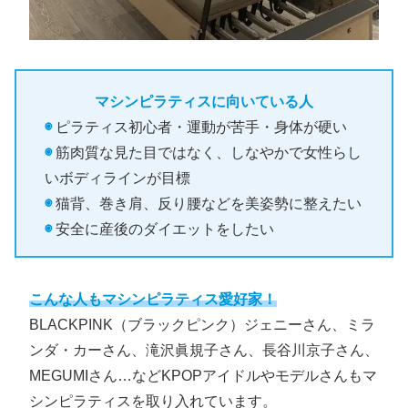
マシンピラティスに向いている人
◉
ピラティス初心者・運動が苦手・身体が硬い
◉
筋肉質な見た目ではなく、しなやかで女性らし
いボディラインが目標
◉
猫背、巻き肩、反り腰などを美姿勢に整えたい
◉
安全に産後のダイエットをしたい
こんな人もマシンピラティス愛好家！
BLACKPINK（ブラックピンク）ジェニーさん、ミラ
ンダ・カーさん、滝沢眞規子さん、長谷川京子さん、
MEGUMIさん…などKPOPアイドルやモデルさんもマ
シンピラティスを取り入れています。