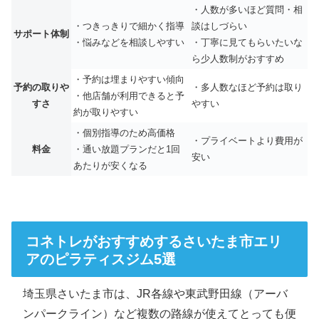
・人数が多いほど質問・相
・つきっきりで細かく指導
談はしづらい
サポート体制
・悩みなどを相談しやすい
・丁寧に見てもらいたいな
ら少人数制がおすすめ
・予約は埋まりやすい傾向
予約の取りや
・多人数なほど予約は取り
・他店舗が利用できると予
すさ
やすい
約が取りやすい
・個別指導のため高価格
・プライベートより費用が
料金
・通い放題プランだと1回
安い
あたりが安くなる
コネトレがおすすめするさいたま市エリ
アのピラティスジム5選
埼玉県さいたま市は、JR各線や東武野田線（アーバ
ンパークライン）など複数の路線が使えてとっても便