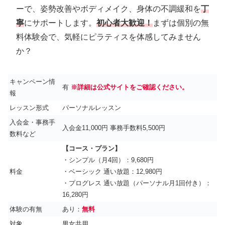
ーで、姿勢改善やボディメイク、身体の不調緩和を
丁
寧
にサポートします。
初心者大歓迎！
まずは個別の無
料体験会で、気軽にピラティスを体感してみません
か？
キャンペーン情
有
※詳細は公式サイトをご確認ください。
報
レッスン形式
パーソナルレッスン
入会金・事務手
入会金11,000円 事務手数料5,500円
数料など
【コース・プラン】
・シンプル（月4回）：9,680円
料金
・ベーシック 通い放題：12,980円
・プログレス 通い放題（パーソナル月1回付き）：
16,280円
体験の有無
あり：
無料
対象
男女共用