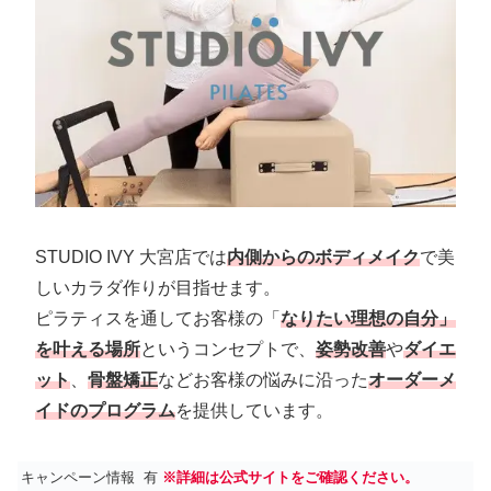
STUDIO IVY 大宮店では
内側からのボディメイク
で美
しいカラダ作りが目指せます。
ピラティスを通してお客様の「
なりたい理想の自分」
を叶える場所
というコンセプトで、
姿勢改善
や
ダイエ
ット
、
骨盤矯正
などお客様の悩みに沿った
オーダーメ
イドのプログラム
を提供しています。
キャンペーン情報
有
※詳細は公式サイトをご確認ください。