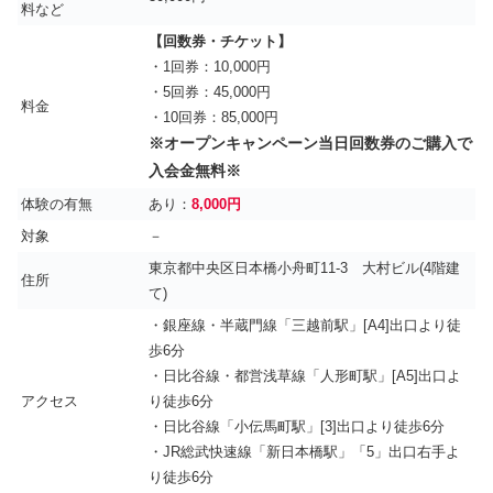
料など
【回数券・チケット】
・1回券：10,000円
・5回券：45,000円
料金
・10回券：85,000円
※オープンキャンペーン当日回数券のご購入で
入会金無料※
体験の有無
あり：
8,000円
対象
－
東京都中央区日本橋小舟町11-3 大村ビル(4階建
住所
て)
・銀座線・半蔵門線「三越前駅」[A4]出口より徒
歩6分
・日比谷線・都営浅草線「人形町駅」[A5]出口よ
アクセス
り徒歩6分
・日比谷線「小伝馬町駅」[3]出口より徒歩6分
・JR総武快速線「新日本橋駅」「5」出口右手よ
り徒歩6分