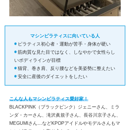
マシンピラティスに向いている人
◉
ピラティス初心者・運動が苦手・身体が硬い
◉
筋肉質な見た目ではなく、しなやかで女性らし
いボディラインが目標
◉
猫背、巻き肩、反り腰などを美姿勢に整えたい
◉
安全に産後のダイエットをしたい
こんな人もマシンピラティス愛好家！
BLACKPINK（ブラックピンク）ジェニーさん、ミラ
ンダ・カーさん、滝沢眞規子さん、長谷川京子さん、
MEGUMIさん…などKPOPアイドルやモデルさんもマ