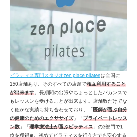
ピラティス専門スタジオzen place pilates
は全国に
150店舗あり、そのすべての店舗で
相互利用すること
が出来ます
。長期間の出張やちょっとしたバカンスで
もレッスンを受けることが出来ます。店舗数だけでな
く確かな実績も持ち合わせており、「
医師が選ぶ自分
の健康のためのエクササイズ
」「
プライベートレッス
ン数
」「
理学療法士が選ぶピラティス
」の3部門で1
位を獲得
。初めてピラティスを行う方でも安心する
※