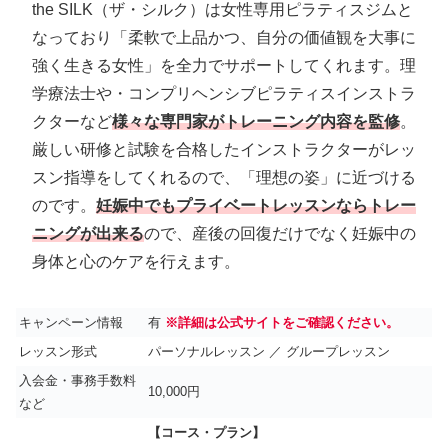
the SILK（ザ・シルク）は女性専用ピラティスジムと
なっており「柔軟で上品かつ、自分の価値観を大事に
強く生きる女性」を全力でサポートしてくれます。理
学療法士や・コンプリヘンシブピラティスインストラ
クターなど
様々な専門家がトレーニング内容を監修
。
厳しい研修と試験を合格したインストラクターがレッ
スン指導をしてくれるので、「理想の姿」に近づける
のです。
妊娠中でもプライベートレッスンならトレー
ニングが出来る
ので、産後の回復だけでなく妊娠中の
身体と心のケアを行えます。
キャンペーン情報
有
※詳細は公式サイトをご確認ください。
レッスン形式
パーソナルレッスン ／ グループレッスン
入会金・事務手数料
10,000円
など
【コース・プラン】