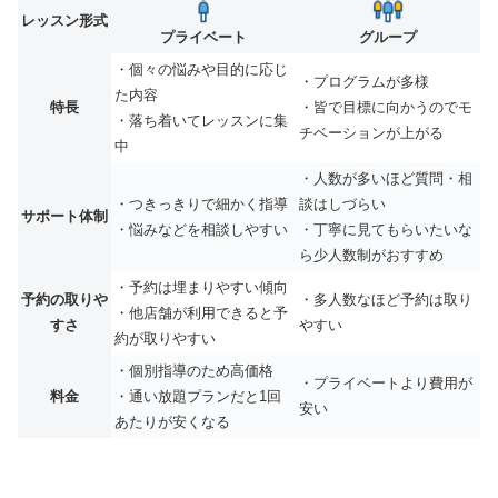
レッスン形式
プライベート
グループ
・個々の悩みや目的に応じ
・プログラムが多様
た内容
特長
・皆で目標に向かうのでモ
・落ち着いてレッスンに集
チベーションが上がる
中
・人数が多いほど質問・相
・つきっきりで細かく指導
談はしづらい
サポート体制
・悩みなどを相談しやすい
・丁寧に見てもらいたいな
ら少人数制がおすすめ
・予約は埋まりやすい傾向
予約の取りや
・多人数なほど予約は取り
・他店舗が利用できると予
すさ
やすい
約が取りやすい
・個別指導のため高価格
・プライベートより費用が
料金
・通い放題プランだと1回
安い
あたりが安くなる