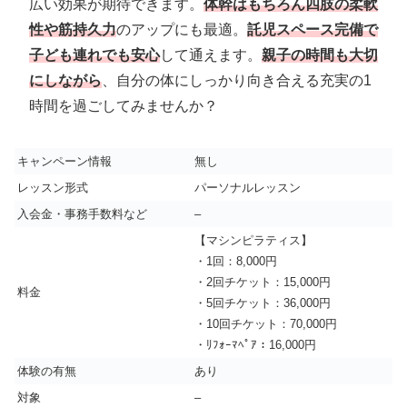
広い効果が期待できます。
体幹はもちろん四肢の柔軟
性や筋持久力
のアップにも最適。
託児スペース完備で
子ども連れでも安心
して通えます。
親子の時間も大切
にしながら
、自分の体にしっかり向き合える充実の1
時間を過ごしてみませんか？
キャンペーン情報
無し
レッスン形式
パーソナルレッスン
入会金・事務手数料など
–
【マシンピラティス】
・1回：8,000円
・2回チケット：15,000円
料金
・5回チケット：36,000円
・10回チケット：70,000円
・ﾘﾌｫｰﾏﾍﾟｱ：16,000円
体験の有無
あり
対象
–