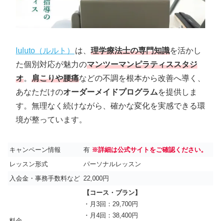
luluto（ルルト）
は、
理学療法士の専門知識
を活かし
た個別対応が魅力の
マンツーマンピラティススタジ
オ
。
肩こりや腰痛
などの不調を根本から改善へ導く、
あなただけの
オーダーメイドプログラム
を提供しま
す。無理なく続けながら、確かな変化を実感できる環
境が整っています。
キャンペーン情報
有
※詳細は公式サイトをご確認ください。
レッスン形式
パーソナルレッスン
入会金・事務手数料など
22,000円
【コース・プラン】
・月3回：29,700円
・月4回：38,400円
料金