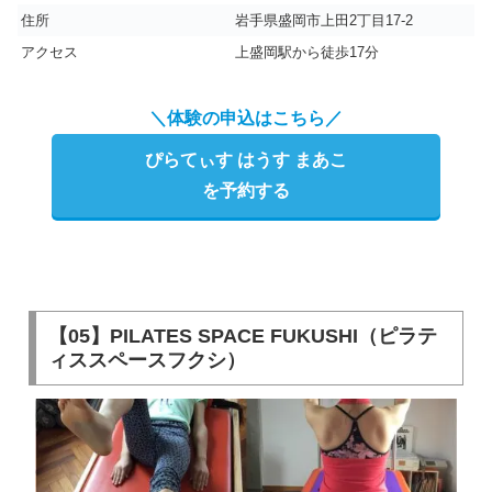
住所
岩手県盛岡市上田2丁目17-2
アクセス
上盛岡駅から徒歩17分
＼体験の申込はこちら／
ぴらてぃす はうす まあこ
を予約する
【05】PILATES SPACE FUKUSHI（ピラテ
ィススペースフクシ）