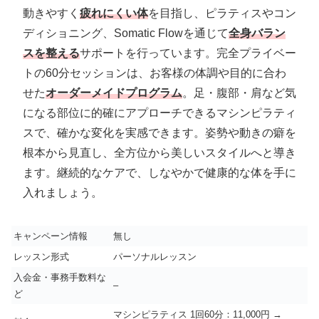
動きやすく
疲れにくい体
を目指し、ピラティスやコン
ディショニング、Somatic Flowを通じて
全身バラン
スを整える
サポートを行っています。完全プライベー
トの60分セッションは、お客様の体調や目的に合わ
せた
オーダーメイドプログラム
。足・腹部・肩など気
になる部位に的確にアプローチできるマシンピラティ
スで、確かな変化を実感できます。姿勢や動きの癖を
根本から見直し、全方位から美しいスタイルへと導き
ます。継続的なケアで、しなやかで健康的な体を手に
入れましょう。
キャンペーン情報
無し
レッスン形式
パーソナルレッスン
入会金・事務手数料な
–
ど
マシンピラティス 1回60分：11,000円 →