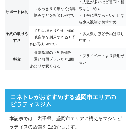
・人数が多いほど質問・相
・つきっきりで細かく指導
談はしづらい
サポート体制
・悩みなどを相談しやすい
・丁寧に見てもらいたいな
ら少人数制がおすすめ
・予約は埋まりやすい傾向
予約の取りや
・多人数なほど予約は取り
・他店舗が利用できると予
すさ
やすい
約が取りやすい
・個別指導のため高価格
・プライベートより費用が
料金
・通い放題プランだと1回
安い
あたりが安くなる
コネトレがおすすめする盛岡市エリアの
ピラティスジム
本記事では、岩手県、盛岡市エリアに構えるマシンピ
ラティスの店舗をご紹介します。