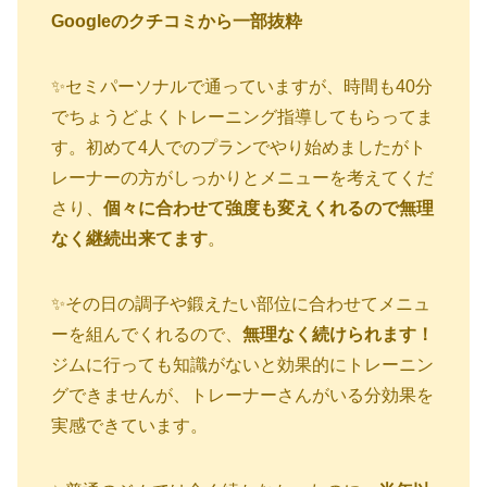
GOODLIFE GYMのトレーナーや実際の雰囲気は？
Googleのクチコミから一部抜粋
グッドライフジム 東京スカイツリー前店のアクセス
✨セミパーソナルで通っていますが、時間も40分
方法とジムの内装を紹介
でちょうどよくトレーニング指導してもらってま
グッドライフジム 東京スカイツリー前店のプランや
す。初めて4人でのプランでやり始めましたがト
料金
レーナーの方がしっかりとメニューを考えてくだ
さり、
個々に合わせて強度も変えくれるので無理
グッドライフジム 東京スカイツリー前店のメリッ
なく継続出来てます
。
ト・デメリットまとめ
早いもの勝ち！？特別キャンペーンでおトクに始め
✨その日の調子や鍛えたい部位に合わせてメニュ
る方法!!
ーを組んでくれるので、
無理なく続けられます！
ジムに行っても知識がないと効果的にトレーニン
グできませんが、トレーナーさんがいる分効果を
実感できています。