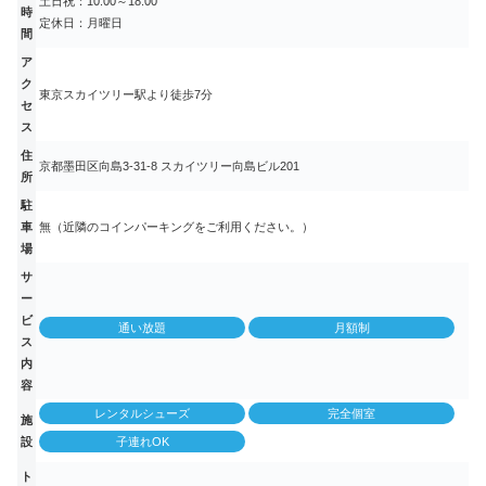
土日祝：10:00～18:00
時
定休日：月曜日
間
ア
ク
東京スカイツリー駅より徒歩7分
セ
ス
住
京都墨田区向島3-31-8 スカイツリー向島ビル201
所
駐
車
無（近隣のコインパーキングをご利用ください。）
場
サ
ー
ビ
通い放題
月額制
ス
内
容
レンタルシューズ
完全個室
施
設
子連れOK
ト