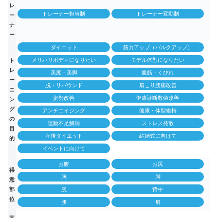
レ
トレーナー担当制
トレーナー変動制
ー
ナ
ー
ダイエット
筋力アップ（バルクアップ）
メリハリボディになりたい
モデル体型になりたい
ト
レ
美尻・美脚
腹筋・くびれ
ー
脱・リバウンド
肩こり腰痛改善
ニ
姿勢改善
健康診断数値改善
ン
グ
アンチエイジング
健康・体型維持
の
運動不足解消
ストレス発散
目
産後ダイエット
結婚式に向けて
的
イベントに向けて
お腹
お尻
得
胸
脚
意
部
腕
背中
位
腰
肩
支