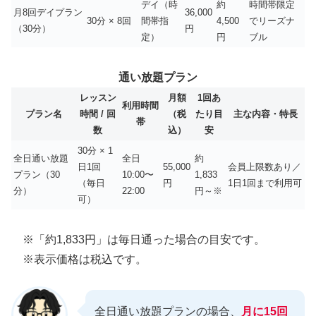
デイ（時
約
時間帯限定
月8回デイプラン
36,000
30分 × 8回
間帯指
4,500
でリーズナ
（30分）
円
定）
円
ブル
通い放題プラン
レッスン
月額
1回あ
利用時間
プラン名
時間 / 回
（税
たり目
主な内容・特長
帯
数
込）
安
30分 × 1
全日通い放題
全日
約
日1回
55,000
会員上限数あり／
プラン（30
10:00〜
1,833
（毎日
円
1日1回まで利用可
分）
22:00
円～※
可）
※「約1,833円」は毎日通った場合の目安です。
※表示価格は税込です。
全日通い放題プランの場合、
月に15回