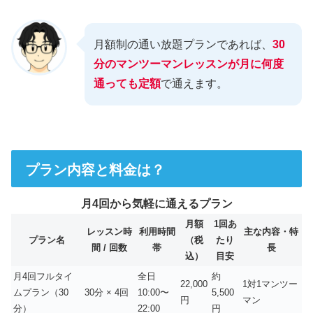
月額制の通い放題プランであれば、
30
分のマンツーマンレッスンが月に何度
通っても定額
で通えます。
プラン内容と料金は？
月4回から気軽に通えるプラン
月額
1回あ
レッスン時
利用時間
主な内容・特
プラン名
（税
たり
間 / 回数
帯
長
込）
目安
月4回フルタイ
全日
約
22,000
1対1マンツー
ムプラン（30
30分 × 4回
10:00〜
5,500
円
マン
分）
22:00
円