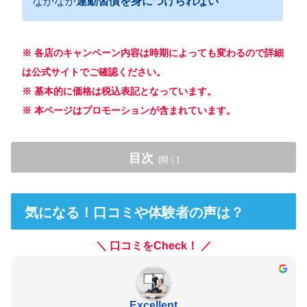
なかなか
運動習慣を身につけられない
※ 各店のキャンペーン内容は時期によっても変わるので詳細
は公式サイトでご確認ください。
※ 基本的に価格は税込表記となっています。
※ 本ページはプロモーションが含まれています。
目次
気になる！口コミや体験者の声は？
気になる！口コミや体験者の声は？
ELEMENT（エレメント）北千住店とは？
プラン内容と料金は？
＼ 口コミをCheck！ ／
ELEMENT（エレメント）のトレーナー紹介
アクセス方法と周辺情報
Excellent