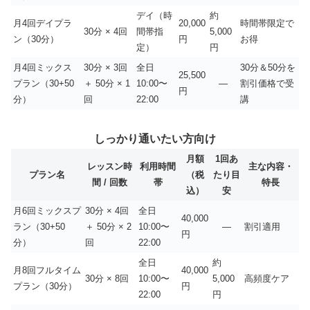
デイ（時
約
月4回デイプラ
20,000
時間帯限定で
30分 × 4回
間帯指
5,000
ン（30分）
円
お得
定）
円
月4回ミックス
30分 × 3回
全日
30分＆50分を
25,500
プラン（30+50
＋ 50分 × 1
10:00〜
—
割引価格で受
円
分）
回
22:00
講
しっかり通いたい方向け
月額
1回あ
レッスン時
利用時間
主な内容・
プラン名
（税
たり目
間 / 回数
帯
特長
込）
安
月6回ミックスプ
30分 × 4回
全日
40,000
ラン（30+50
＋ 50分 × 2
10:00〜
—
割引適用
円
分）
回
22:00
全日
約
月8回フルタイム
40,000
30分 × 8回
10:00〜
5,000
高頻度ケア
プラン（30分）
円
22:00
円