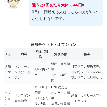
通うと1回あたり大体3,666円
!!
3日に1回通える人はこちらの方がいい
かもしれないです。
追加チケット・オプション
料金（税
区分
内容
提供形態
備考
込）
対面・個別指
追加
マンツーマ
月額プラン契約者専用
9,900円 / 1
導
チケ
ン50分レッ
※50分レッスンのみの
回
1対1 / 50分
ット
スン
契約プランは現在なし
間
11,000円 /
LINEによる
オプ
月額
オンライン指
オンライン
栄養・カロリーのフィ
ショ
（1日あた
導
食事指導
ードバック
ン
り約366
毎日の食事指