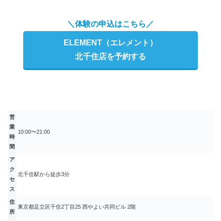
＼体験の申込はこちら／
ELEMENT（エレメント）
北千住店を予約する
営
業
10:00〜21:00
時
間
ア
ク
北千住駅から徒歩3分
セ
ス
住
東京都足立区千住2丁目25 西やよい共同ビル 2階
所