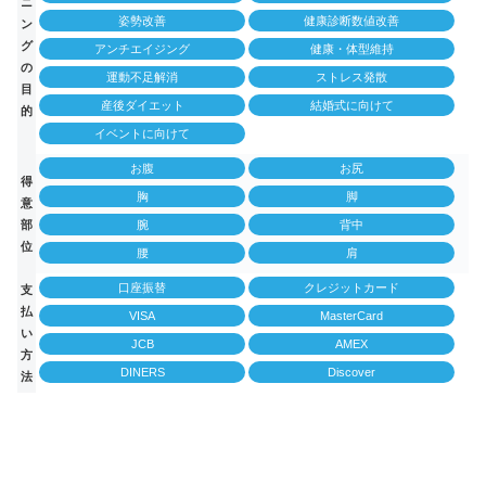
ニ
姿勢改善
健康診断数値改善
ン
グ
アンチエイジング
健康・体型維持
の
運動不足解消
ストレス発散
目
産後ダイエット
結婚式に向けて
的
イベントに向けて
お腹
お尻
得
胸
脚
意
部
腕
背中
位
腰
肩
口座振替
クレジットカード
支
払
VISA
MasterCard
い
JCB
AMEX
方
DINERS
Discover
法