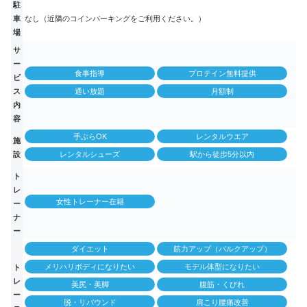
駐
車
なし（近隣のコインパーキングをご利用ください。）
場
サ
ー
食事指導
プロテイン無料提供
ビ
ス
通い放題
月額制
内
容
手ぶらOK
レンタルウエア
施
設
レンタルシューズ
駅から徒歩5分以内
ト
レ
女性トレーナー在籍
ー
ナ
ー
ダイエット
筋力アップ（バルクアップ）
メリハリボディになりたい
モデル体型になりたい
ト
レ
美尻・美脚
腹筋・くびれ
ー
脱・リバウンド
肩こり腰痛改善