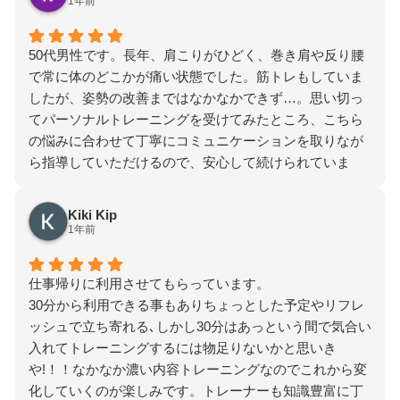
1年前
50代男性です。長年、肩こりがひどく、巻き肩や反り腰
で常に体のどこかが痛い状態でした。筋トレもしていま
したが、姿勢の改善まではなかなかできず…。思い切っ
てパーソナルトレーニングを受けてみたところ、こちら
の悩みに合わせて丁寧にコミュニケーションを取りなが
ら指導していただけるので、安心して続けられていま
す。毎回少しずつ体が楽になっていくのを実感でき、結
果的に時間もお金も無駄がなくなると思います。男性ト
Kiki Kip
レーナーもいるので、男性でも気負わず通えるのが嬉し
1年前
いポイントです。
仕事帰りに利用させてもらっています。
30分から利用できる事もありちょっとした予定やリフレ
ッシュで立ち寄れる､しかし30分はあっという間で気合い
入れてトレーニングするには物足りないかと思いき
や!！！なかなか濃い内容トレーニングなのでこれから変
化していくのが楽しみです。トレーナーも知識豊富に丁