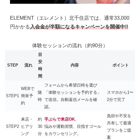
ELEMENT（エレメント）北千住店では、通常33,000
円かかる
入会金が半額になるキャンペーンを開催中!!
体験セッションの流れ（約90分）
目
安
STEP
流れ
内容
ポイント
時
間
フォームから希望日時を選び
WEBで
随
「体験セッションを予約する」
スマホから1〜
STEP1
簡単予
時
で送信。自動返信メールを確
2分で完了
約
認。
負担や不安を
来店・
約
手ぶらで来店OK
。
共有して最適
STEP2
ヒアリ
30
悩みや運動習慣、目指すゴール
プランをご提
ング
分
をカウンセリング。
案