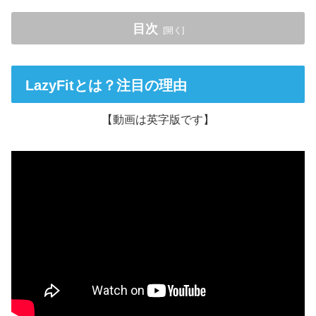
目次
LazyFitとは？注目の理由
LazyFitとは？注目の理由
どんなサービス？どんな人に人気？
【動画は英字版です】
LazyFitの利用料金まとめ
LazyFitのメリット・デメリットまとめ
実際の利用者の口コミ・評判まとめ
良い口コミ
悪い口コミとその背景
LazyFitはこんな人におすすめ
LazyFitの始め方と注意点